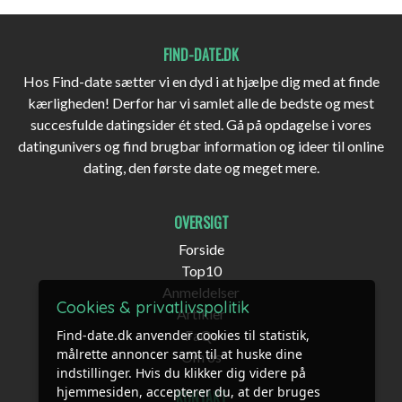
FIND-DATE.DK
Hos Find-date sætter vi en dyd i at hjælpe dig med at finde
kærligheden! Derfor har vi samlet alle de bedste og mest
succesfulde datingsider ét sted. Gå på opdagelse i vores
datingunivers og find brugbar information og ideer til online
dating, den første date og meget mere.
OVERSIGT
Forside
Top10
Anmeldelser
Cookies & privatlivspolitik
Artikler
FaQs
Find-date.dk anvender cookies til statistik,
målrette annoncer samt til at huske dine
Om os
indstillinger. Hvis du klikker dig videre på
hjemmesiden, accepterer du, at der bruges
KONTAKT